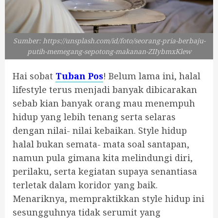
Sumber: https://unsplash.com/id/foto/seorang-pria-berbaju-
putih-memegang-sepotong-makanan-ZIIybmxKlew
Hai sobat
Tuban Pos
! Belum lama ini, halal
lifestyle terus menjadi banyak dibicarakan
sebab kian banyak orang mau menempuh
hidup yang lebih tenang serta selaras
dengan nilai- nilai kebaikan. Style hidup
halal bukan semata- mata soal santapan,
namun pula gimana kita melindungi diri,
perilaku, serta kegiatan supaya senantiasa
terletak dalam koridor yang baik.
Menariknya, mempraktikkan style hidup ini
sesungguhnya tidak serumit yang