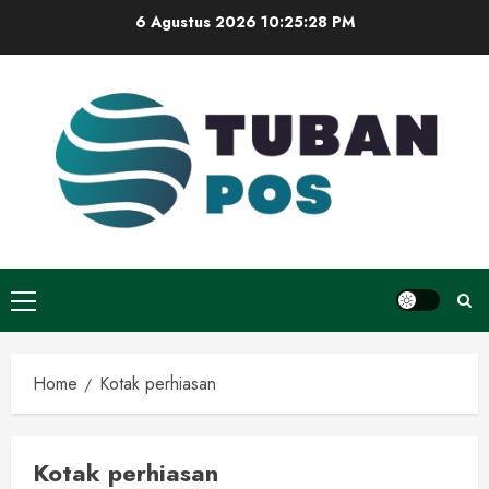
Skip
6 Agustus 2026
10:25:28 PM
to
content
Primary
Menu
Home
Kotak perhiasan
Kotak perhiasan