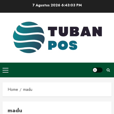
Skip
7 Agustus 2026
6:43:04 PM
to
content
Primary
Menu
Home
madu
madu